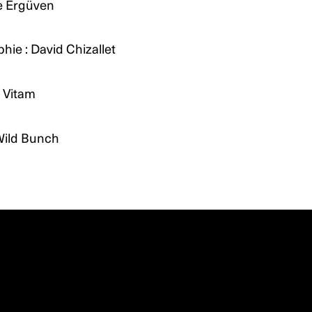
e Ergüven
hie : David Chizallet
d Vitam
 Wild Bunch