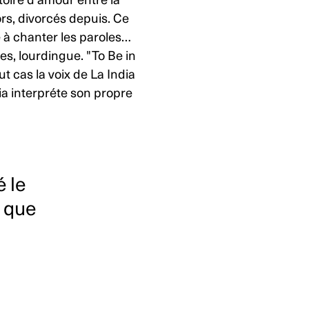
stoire d’amour entre la
ors, divorcés depuis. Ce
 à chanter les paroles…
es, lourdingue. "To Be in
 cas la voix de La India
ia interpréte son propre
 le
s que