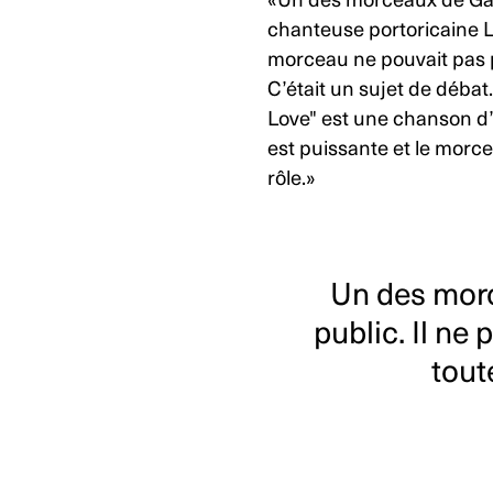
«Un des morceaux de Garage
chanteuse portoricaine La
morceau ne pouvait pas p
C’était un sujet de débat
Love" est une chanson d’
est puissante et le morc
rôle.»
Un des morc
public. Il ne
tout