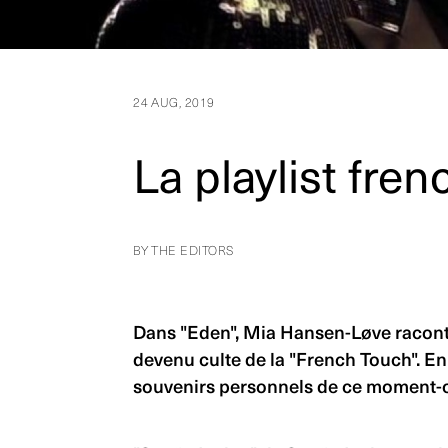
24 AUG, 2019
La playlist fr
BY THE EDITORS
Dans "Eden", Mia Hansen-Løve raconte
devenu culte de la "French Touch". En 
souvenirs personnels de ce moment-cl