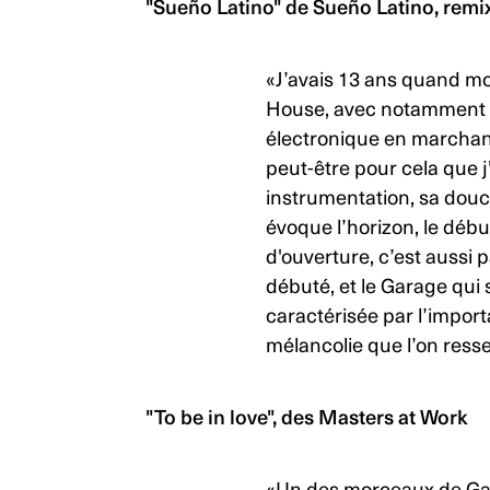
"Sueño Latino"
de Sueño Latino, remi
«J’avais 13 ans quand mo
House, avec notammen
électronique en marchant
peut-être pour cela que j
instrumentation, sa douceu
évoque l’horizon, le début
d'ouverture, c’est aussi pa
débuté, et le Garage qui 
caractérisée par l’import
mélancolie que l’on resse
"To be in love"
, des Masters at Work