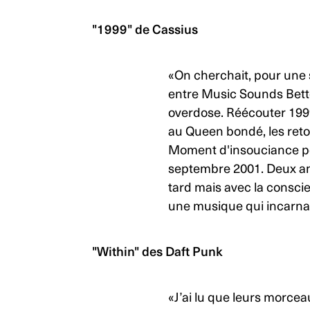
"1999"
de Cassius
«On cherchait, pour une 
entre Music Sounds Bette
overdose. Réécouter
199
au Queen bondé, les reto
Moment d'insouciance pou
septembre 2001. Deux ans
tard mais avec la consci
une musique qui incarnai
"Within"
des Daft Punk
«J’ai lu que leurs morcea